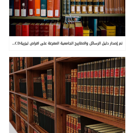
تم إصدار دليل الرسائل والاطاريح الجامعية المفرغة على اقراص ليزريةCD لطلبة جامعة ذي قار (الماجستير _ الدكتوراه ) الجزء الثاني للأعوام ٢٠١٨-٢٠١٩.