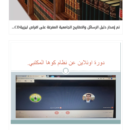
تم إصدار دليل الرسائل والاطاريح الجامعية المفرغة على اقراص ليزريةCD لطلبة جامعة ذي قار (الماجستير _ الدكتوراه ) الجزء الاول للأعوام ٢٠١٨-٢٠١٩.